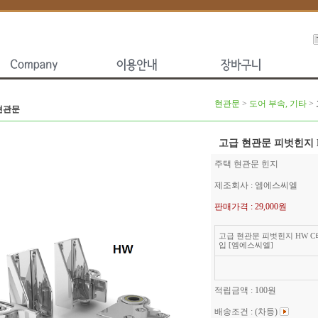
현관문
>
도어 부속, 기타
>
현관문
고급 현관문 피벗힌지 
주택 현관문 힌지
제조회사 : 엠에스씨엘
판매가격 :
29,000원
고급 현관문 피벗힌지 HW C
입 [엠에스씨엘]
적립금액 :
100원
배송조건 : (차등)