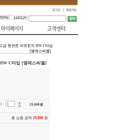
고급 현관문 피벗힌지 HW C타입
[엠에스씨엘]
HW C타입 [엠에스씨엘]
타
29,000
원
총 상품 금액
29,000
원