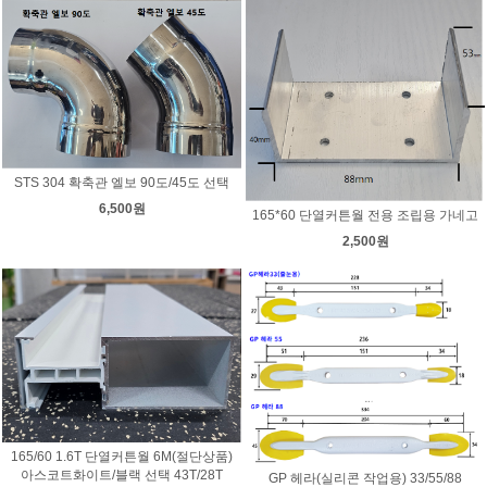
STS 304 확축관 엘보 90도/45도 선택
6,500원
165*60 단열커튼월 전용 조립용 가네고
2,500원
165/60 1.6T 단열커튼월 6M(절단상품)
아스코트화이트/블랙 선택 43T/28T
GP 헤라(실리콘 작업용) 33/55/88