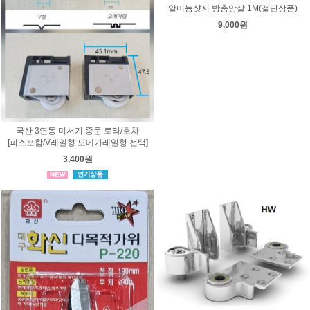
알미늄샷시 방충망살 1M(절단상품)
9,000원
국산 3연동 미서기 중문 로라/호차
[피스포함/V레일형.오메가레일형 선택]
3,400원