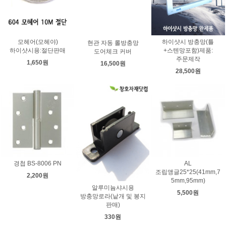
모헤어(모헤야)
하이샷시 방충망(틀
현관 자동 롤방충망
하이샷시용:절단판매
+스텐망포함)제품:
도어체크 커버
주문제작
1,650원
16,500원
28,500원
경첩 BS-8006 PN
AL
조립앵글25*25(41mm,7
2,200원
5mm,95mm)
알루미늄샤시용
5,500원
방충망로라(낱개 및 봉지
판매)
330원