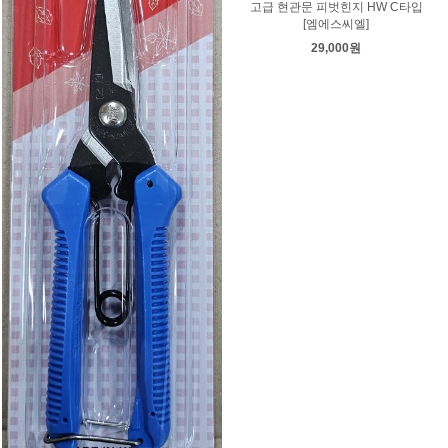
고급 현관문 피벗힌지 HW C타입
[엠에스씨엘]
29,000원