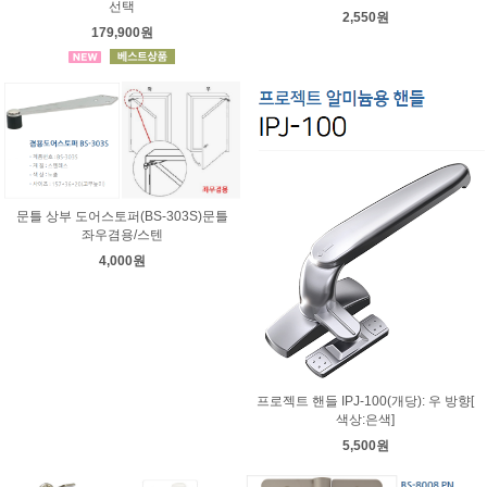
선택
2,550원
179,900원
문틀 상부 도어스토퍼(BS-303S)문틀
좌우겸용/스텐
4,000원
프로젝트 핸들 IPJ-100(개당): 우 방향[
색상:은색]
5,500원