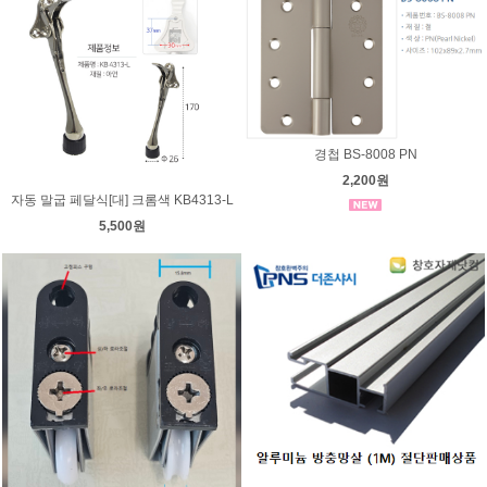
경첩 BS-8008 PN
2,200원
자동 말굽 페달식[대] 크롬색 KB4313-L
5,500원