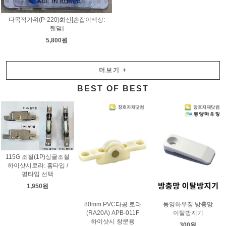
다목적가위(P-220)화신[손잡이색상:
랜덤]
5,800원
더보기 +
BEST OF BEST
115G 조절(1P)싱글조절
하이샷시로라: 홈타입 /
평타입 선택
1,950원
80mm PVC타공 로라
동양하우징 방충망
(RA20A) APB-011F
이탈방지기
하이샷시 창문용
300원