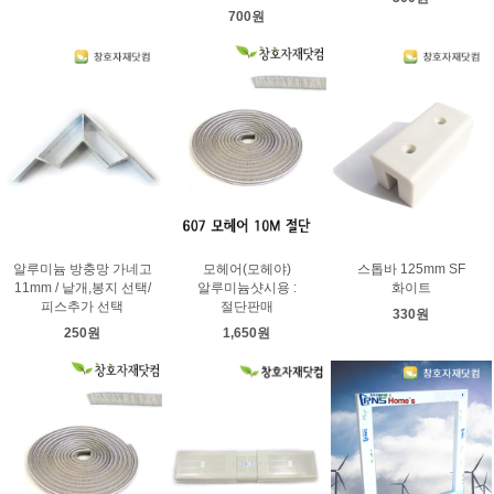
700원
알루미늄 방충망 가네고
모헤어(모헤야)
스톱바 125mm SF
11mm / 낱개,봉지 선택/
알루미늄샷시용 :
화이트
피스추가 선택
절단판매
330원
250원
1,650원