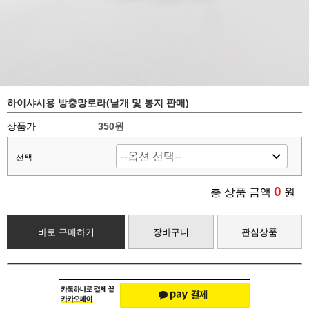
하이샤시용 방충망로라(낱개 및 봉지 판매)
상품가
350원
선택
0
총 상품 금액
원
바로 구매하기
장바구니
관심상품