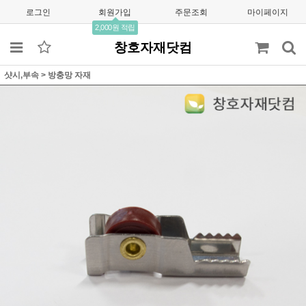
로그인
회원가입
주문조회
마이페이지
2,000원 적립
창호자재닷컴
샷시,부속
>
방충망 자재