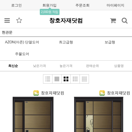
로그인
회원가입
주문조회
마이페이지
2,000원 적립
창호자재닷컴
현관문
AZON(아존) 단열도어
최고급형
보급형
주물도어
최신순
낮은가격
높은가격
판매순위
상품명