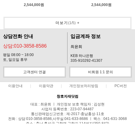
2,544,000원
2,544,000원
더보기
(
1
/
5
)
+
상담전화 안내
입금계좌 정보
상담:010-3858-8586
최윤희
평일 08:00 ~ 18:00
KEB 하나은행
토, 일요일 휴무
335-910292-41307
고객센터 연결
비회원 1:1 문의
이용안내
이용약관
개인정보처리방침
PC버전
창호자재닷컴
대표 : 최윤희 ㅣ 개인정보 보호 책임자 : 김성현
사업자 등록번호 : 223-07-94487
통신판매업신고번호 : 제-2017-충남홍성-11호
전화 : 상담:010-3858-8586,사무실:041-633-8686 ㅣ 팩스 : 041-631-3068
주소 : 충남 홍성군 구항면 구항길 114번지(350-842)
COPYRIGHT(C)창호자재닷컴 ALL RIGHTS RESERVED.