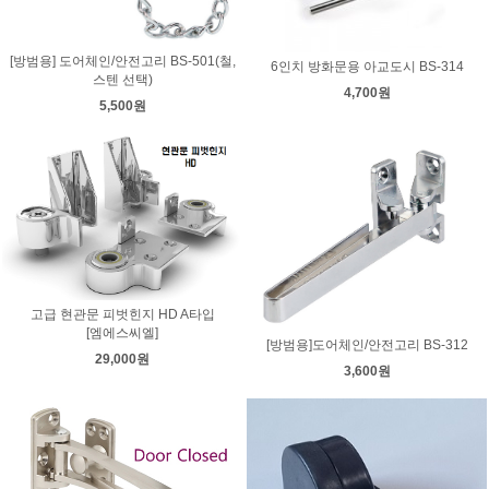
[방범용] 도어체인/안전고리 BS-501(철,
6인치 방화문용 아교도시 BS-314
스텐 선택)
4,700원
5,500원
고급 현관문 피벗힌지 HD A타입
[엠에스씨엘]
[방범용]도어체인/안전고리 BS-312
29,000원
3,600원