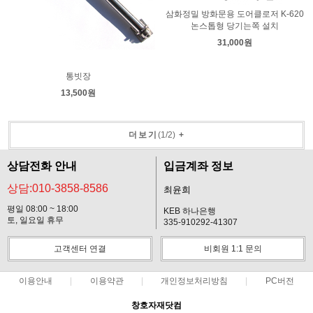
삼화정밀 방화문용 도어클로저 K-620
논스톱형 당기는쪽 설치
31,000원
통빗장
13,500원
더보기
(
1
/
2
)
+
상담전화 안내
입금계좌 정보
상담:010-3858-8586
최윤희
평일 08:00 ~ 18:00
KEB 하나은행
토, 일요일 휴무
335-910292-41307
고객센터 연결
비회원 1:1 문의
이용안내
이용약관
개인정보처리방침
PC버전
창호자재닷컴