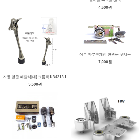
펄니켈,흑색펄 선택
4,500원
삼부 마루본체정 현관문 샷시용
7,000원
자동 말굽 페달식[대] 크롬색 KB4313-L
5,500원