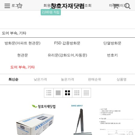
창호자재닷컴
로그인
회원가입
주문조회
마이페이지
2,000원 적립
도어 부속, 기타
방화문(아파트 현관문)
FSD 갑종방화문
단열방화문
현관문
유리문(강화도어,자동문)
번호키
도어 부속, 기타
최신순
낮은가격
높은가격
판매순위
상품명