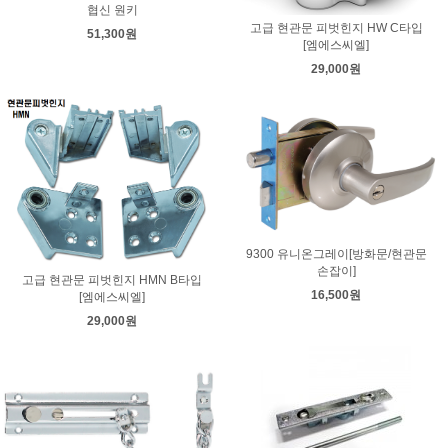
협신 원키
고급 현관문 피벗힌지 HW C타입
51,300원
[엠에스씨엘]
29,000원
9300 유니온그레이[방화문/현관문
손잡이]
고급 현관문 피벗힌지 HMN B타입
16,500원
[엠에스씨엘]
29,000원