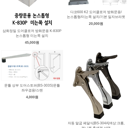
다코600 K2 도어클로저 방화문용/
논스톱형/미는쪽 설치/기본 일자브라켓
20,000원
삼화정밀 도어클로저 방화문용 K-830P
논스톱형 미는쪽 설치
45,000원
문틀 상부 도어스토퍼(BS-303S)문틀
좌우겸용/스텐
4,000원
자동 말굽 페달식[BS-304A]색상:크롬,