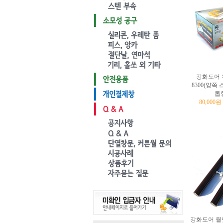
강화도어 
8300(양쪽
톱
80,000
강화도어 월