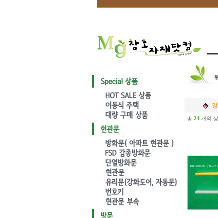
강
:: 총
24
개의 상