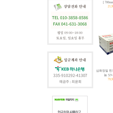
[ 700m
21,
삼화정밀 힌지
늄 샷
79,