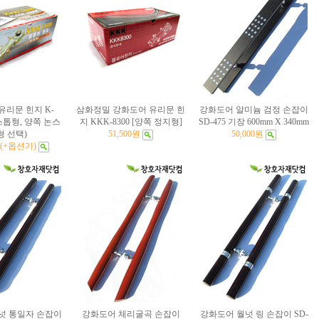
유리문 힌지 K-
삼화정밀 강화도어 유리문 힌
강화도어 알미늄 검정 손잡이
 스톱형, 양쪽 논스
지 KKK-8300 [양쪽 정지형]
SD-475 기장 600mm X 340mm
형 선택)
51,500원
50,000원
원 (+옵션가)
넛 통일자 손잡이
강화도어 체리굴곡 손잡이
강화도어 월넛 링 손잡이 SD-