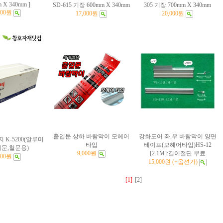
m X 340mm ]
SD-615 기장 600mm X 340mm
305 기장 700mm X 340mm
900원
17,000원
20,000원
출입문 상하 바람막이 모헤어
강화도어 좌,우 바람막이 양면
 K-5200(알루미
타입
테이프(모헤어타입)HS-12
시문,철문용)
9,000원
[2.1M]:길이절단 무료
900원
15,000원 (+옵션가)
[1]
[2]