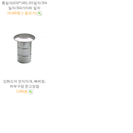
통일자(650*340) 201일자/304
일자/304가마찌 일자
16,000원 (+옵션가)
강화도어 먼지마개, 빠찌링,
하부구멍 문고정캡
3,000원