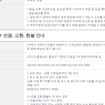
사
우체국, 경동
1.평일 오후 1시(토요일, 일요일 휴무) 이전까지 주문 및 입금 
당일 발송을 원칙
2. 공장 재고 상태와 제품의 제작 일정에 따라 1~2일 더 소요될 
3. 제주도 및 도서산간 지역은 배송비 이외에 도선료 및 항공료 
4. 주문자명과 입금자명이 다를 경우 제품 발송이 지연될 수 있
※ 반품, 교환, 환불 안내
(구매자 귀책시) 반품시 택배비가 고객님께서 결제한 금액보다 더
된 왕복 배송비 청구 됩니다.
(32213) 충청남도 홍성군 구항면 구항길 114 창호자재닷컴 앞
(tel) 010-3858-8586, 041-633-8686 (fax) 041-631-3068
1. 단순 변심 : 상품 수령일로부터 7일 이내
2. 표시 및 광고와 상이, 상품 하자 :
상품 수령 후 3개월 이내 및 표시 및 광고와 다른 사실을 안 날 
30일 이내
(배송비는 판매자가 부담)
※ 반품,교환,환불이 안 되는 경우
1. 반품요청기간이 지난 경우
2. 구매자의 책임 있는 사유로 상품 등이 멸실 또는 훼손된 경우