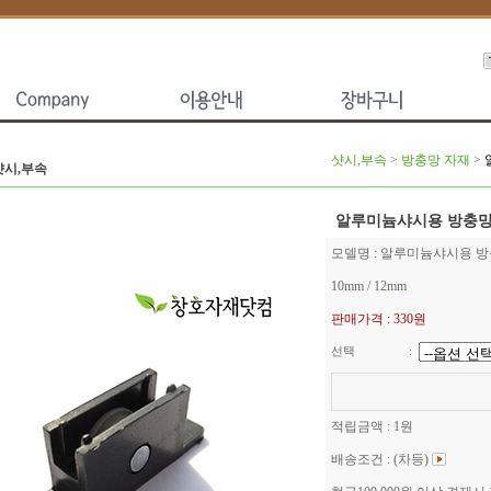
샷시,부속
>
방충망 자재
>
샷시,부속
알루미늄샤시용 방충망로
모델명 : 알루미늄샤시용 방
10mm / 12mm
판매가격 :
330원
선택
:
적립금액 :
1원
배송조건 : (차등)