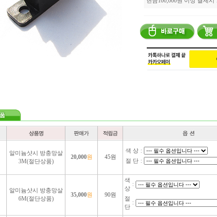
현금100,000원 이상 결제시
색 상
:
알미늄샷시 방충망살
20,000
원
45원
절 단
:
3M(절단상품)
색
:
상
알미늄샷시 방충망살
35,000
원
90원
6M(절단상품)
절
:
단