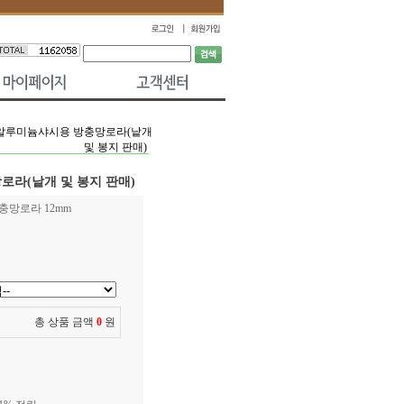
알루미늄샤시용 방충망로라(낱개
및 봉지 판매)
라(낱개 및 봉지 판매)
충망로라 12mm
총 상품 금액
0
원