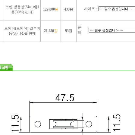
스텐 방충망 24메쉬[1
사이즈
:
129,000
원
430원
롤(30M) 판매]
규
모헤어(모헤야)-알루미
:
21,450
원
93원
격
늄샷시용:롤 판매