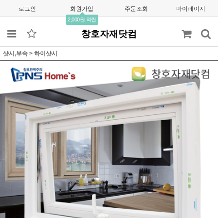
로그인
회원가입
주문조회
마이페이지
2,000원 적립
창호자재닷컴
샷시,부속
>
하이샷시