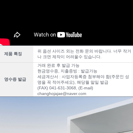
위 옵션 사이즈 외는 전화 문의 바랍니다. 너무 작거
제품 특징
나 크면 제작이 어려울수 있습니다.
거래 완료 후 발급 가능
현금영수증, 지출증빙 : 발급가능
세금계산서 : 사업자등록증 첨부해야 함(주문인 성
영수증 발급
명을 꼭 적어주세요), 해당월 말일 발급
(FAX) 041-631-3068, (E-mail)
changhojajae@naver.com