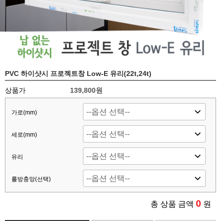
PVC 하이샷시 프로젝트창 Low-E 유리(22t,24t)
상품가
139,800원
가로(mm)
세로(mm)
유리
롤방충망(선택)
0
총 상품 금액
원