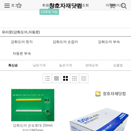
창호자재닷컴
로그인
회원가입
주문조회
마이페이지
2,000원 적립
유리문(강화도어,자동문)
강화도어 힌지
강화도어 손잡이
강화도어 부속
자동문 부속
최신순
낮은가격
높은가격
판매순위
상품명
강화도어 손보호대 20mm
길이1985mm