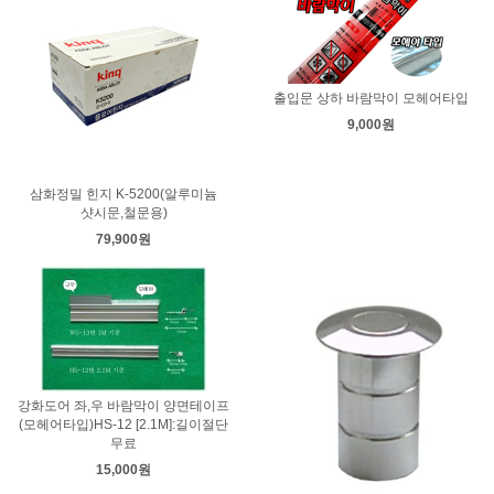
출입문 상하 바람막이 모헤어타입
9,000원
삼화정밀 힌지 K-5200(알루미늄
샷시문,철문용)
79,900원
강화도어 좌,우 바람막이 양면테이프
(모헤어타입)HS-12 [2.1M]:길이절단
무료
15,000원