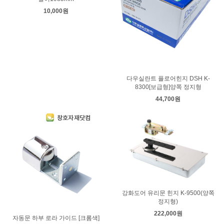
10,000원
다우실란트 플로어힌지 DSH K-
8300[보급형]양쪽 정지형
44,700원
강화도어 유리문 힌지 K-9500(양쪽
정지형)
222,000원
자동문 하부 로라 가이드 [크롬색]