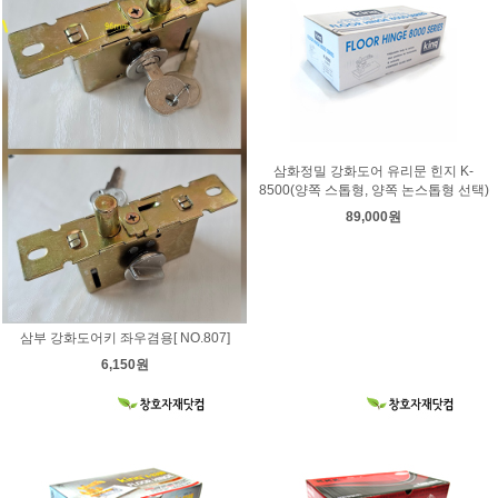
삼화정밀 강화도어 유리문 힌지 K-
8500(양쪽 스톱형, 양쪽 논스톱형 선택)
89,000원
삼부 강화도어키 좌우겸용[ NO.807]
6,150원