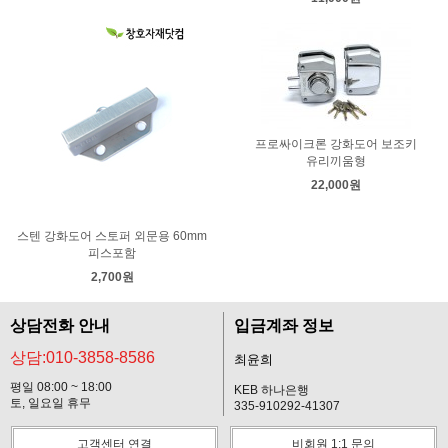
프로싸이크론 강화도어 보조키
유리끼움형
22,000원
스텐 강화도어 스토퍼 외문용 60mm
피스포함
2,700원
상담전화 안내
입금계좌 정보
상담:010-3858-8586
최윤희
평일 08:00 ~ 18:00
KEB 하나은행
토, 일요일 휴무
335-910292-41307
고객센터 연결
비회원 1:1 문의