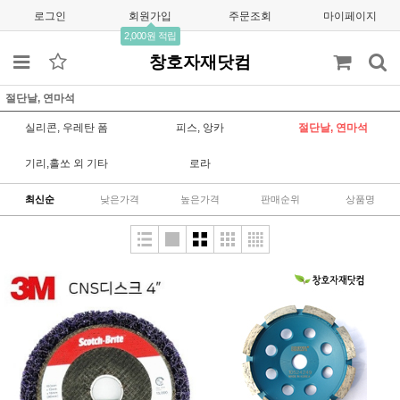
로그인
회원가입
주문조회
마이페이지
2,000원 적립
창호자재닷컴
절단날, 연마석
실리콘, 우레탄 폼
피스, 앙카
절단날, 연마석
기리,홀쏘 외 기타
로라
최신순
낮은가격
높은가격
판매순위
상품명