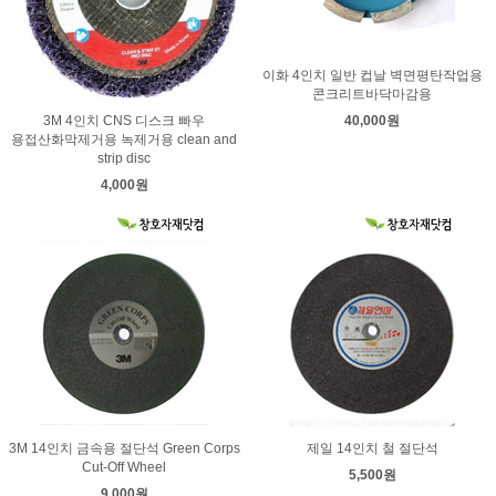
이화 4인치 일반 컵날 벽면평탄작업용
콘크리트바닥마감용
40,000원
3M 4인치 CNS 디스크 빠우
용접산화막제거용 녹제거용 clean and
strip disc
4,000원
3M 14인치 금속용 절단석 Green Corps
제일 14인치 철 절단석
Cut-Off Wheel
5,500원
9,000원