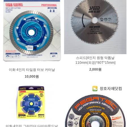
스피드[4인치 원형 막톱날
110mm(외경)*80T*15mm]
2,000원
이화 4인치 타일용 터보 커터날
10,000원
이화 4인치 그라인더 다이아몬드날