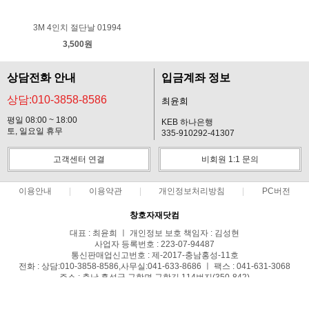
3M 4인치 절단날 01994
3,500원
상담전화 안내
입금계좌 정보
상담:010-3858-8586
최윤희
평일 08:00 ~ 18:00
KEB 하나은행
토, 일요일 휴무
335-910292-41307
고객센터 연결
비회원 1:1 문의
이용안내
이용약관
개인정보처리방침
PC버전
창호자재닷컴
대표 : 최윤희 ㅣ 개인정보 보호 책임자 : 김성현
사업자 등록번호 : 223-07-94487
통신판매업신고번호 : 제-2017-충남홍성-11호
전화 : 상담:010-3858-8586,사무실:041-633-8686 ㅣ 팩스 : 041-631-3068
주소 : 충남 홍성군 구항면 구항길 114번지(350-842)
COPYRIGHT(C)창호자재닷컴 ALL RIGHTS RESERVED.