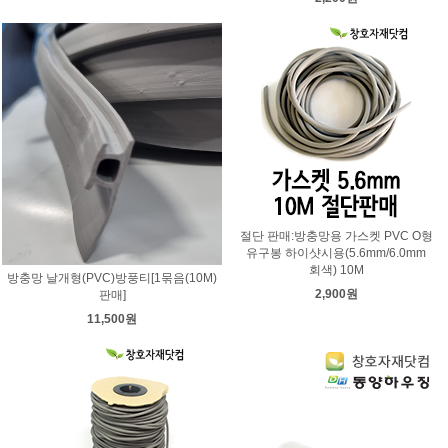
절단 판매:방충망용 가스켓 PVC O형
유구봉 하이샷시용(5.6mm/6.0mm
회색) 10M
방충망 날개형(PVC)방풍티[1묶음(10M)
2,900원
판매]
11,500원