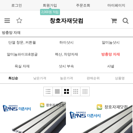
로그인
회원가입
주문조회
마이페이지
2,000원 적립
창호자재닷컴
방충망 자재
단열 창문, 커튼월
하이샷시
알미늄샷시
알미늄파이프&앵글
렉산, 차양자재
방충망 자재
욕실 자재
샷시 부속
샤넬
최신순
낮은가격
높은가격
판매순위
상품명