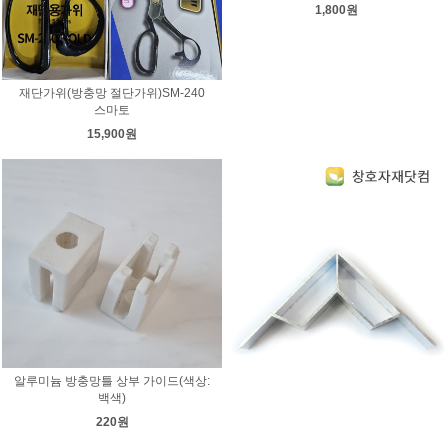
1,800원
재단가위(방충망 절단가위)SM-240
스마토
15,900원
알루미늄 방충망틀 상부 가이드(색상:
백색)
220원