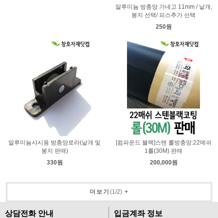
알루미늄 방충망 가네고 11mm / 낱개,
봉지 선택/ 피스추가 선택
250원
알루미늄샤시용 방충망로라(낱개 및
[컴파운드 블랙]스텐 롤방충망:22메쉬
봉지 판매)
1롤(30M) 판매
330원
200,000원
더보기
(
1
/
2
)
+
상담전화 안내
입금계좌 정보