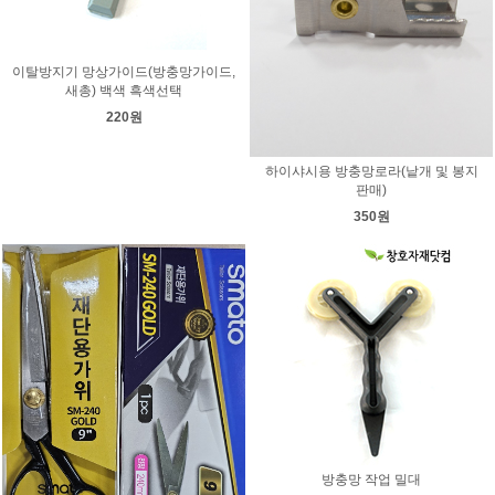
이탈방지기 망상가이드(방충망가이드,
새총) 백색 흑색선택
220원
하이샤시용 방충망로라(낱개 및 봉지
판매)
350원
방충망 작업 밀대