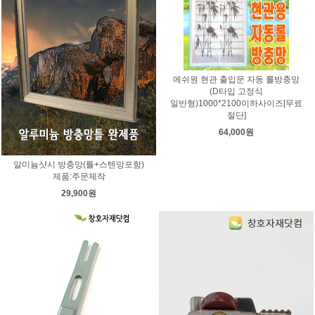
메쉬원 현관 출입문 자동 롤방충망
(D타입 고정식
일반형)1000*2100이하사이즈[무료
절단]
64,000원
알미늄샷시 방충망(틀+스텐망포함)
제품:주문제작
29,900원