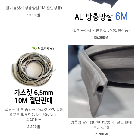
알미늄샷시 방충망살 1M(절단상품)
9,000원
알미늄샷시 방충망살 6M(절단상품)
35,000원
절단판매: 방충망용 가스켓 PVC O형
유구봉 알루미늄샷시용(6.5mm
회색)10M
방충망 날개형(PVC)방풍티 [ 절단 판매
3,300원
M당 선택]
2,200원