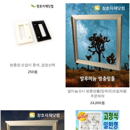
방충망 손잡이 흰색, 검정선택
250원
알미늄샷시 방충망틀(망제외)조립제품:
주문제작
24,000원