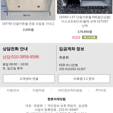
165/60 1.6T 단열커튼월 6M(절단상품)
아스코트화이트/블랙 선택 43T/28T
165*60 단열커튼월 전용 조립용 가네고
선택
2,500원
179,900원
상담전화 안내
입금계좌 정보
상담:010-3858-8586
최윤희
평일 08:00 ~ 18:00
KEB 하나은행
토, 일요일 휴무
335-910292-41307
고객센터 연결
비회원 1:1 문의
이용안내
이용약관
개인정보처리방침
PC버전
창호자재닷컴
대표 : 최윤희 ㅣ 개인정보 보호 책임자 : 김성현
사업자 등록번호 : 223-07-94487