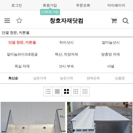
로그인
회원가입
주문조회
마이페이지
2,000원 적립
창호자재닷컴
단열 창문, 커튼월
단열 창문, 커튼월
하이샷시
알미늄샷시
알미늄파이프&앵글
렉산, 차양자재
방충망 자재
욕실 자재
샷시 부속
샤넬
최신순
낮은가격
높은가격
판매순위
상품명